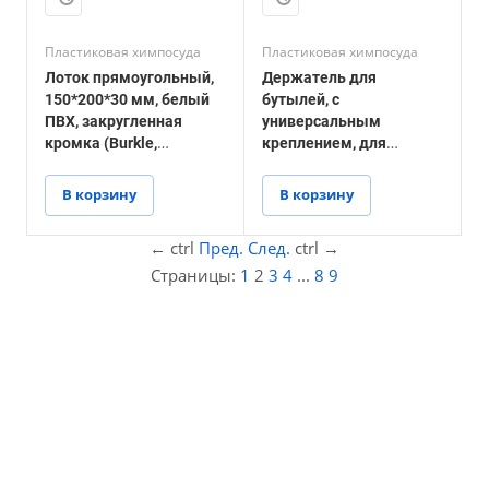
Пластиковая химпосуда
Пластиковая химпосуда
Лоток прямоугольный,
Держатель для
150*200*30 мм, белый
бутылей, с
ПВХ, закругленная
универсальным
кромка (Burkle,
креплением, для
Германия)
бутылей до 750 мл
(Burkle, Германия)
В корзину
В корзину
←
ctrl
Пред.
След.
ctrl
→
Страницы:
1
2
3
4
...
8
9