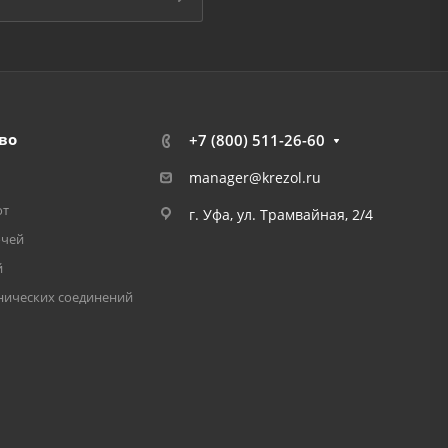
во
+7 (800) 511-26-60
manager@krezol.ru
от
г. Уфа, ул. Трамвайная, 2/4
очей
й
нических соединений