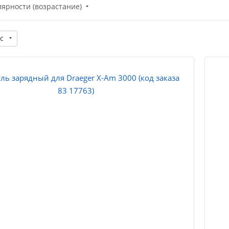
лярности (возрастание)
с