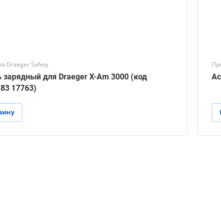
я Draeger Safety
Пр
 зарядный для Draeger X-Am 3000 (код
Ас
 83 17763)
зину