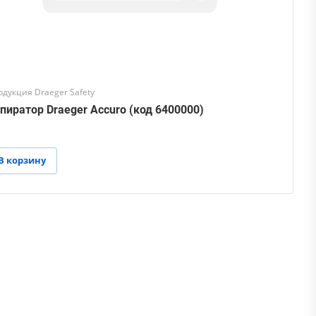
одукция Draeger Safety
пиратор Draeger Accuro (код 6400000)
В корзину