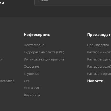
ии
Нефтесервис
Производст
Нефтесервис
Производство
Гидроразрыв пласта (ГРП)
Растворы кисл
ol
Интенсификация притока
Растворы щел
Освоение
Растворы соле
Глушение
Растворы орга
Новости
 металлов
СУХ
ОВР и РИП
Логистика