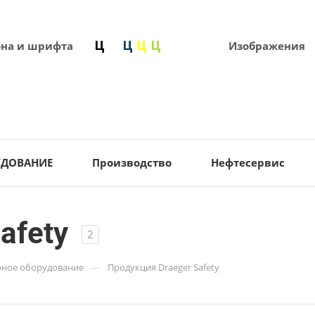
она и шрифта
Изображения
УДОВАНИЕ
Производство
Нефтесервис
afety
2
—
ное оборудование
Продукция Draeger Safety