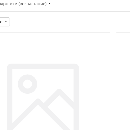
лярности (возрастание)
с