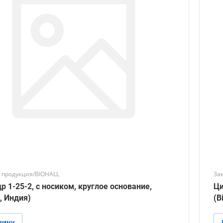
 продукция/BIOHALL
За
осиком, круглое основание,
Ци
l, Индия)
(B
зину