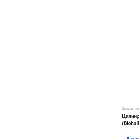
Заказная
Цилиндр 1-25-2, с н
(Biohal
В кор