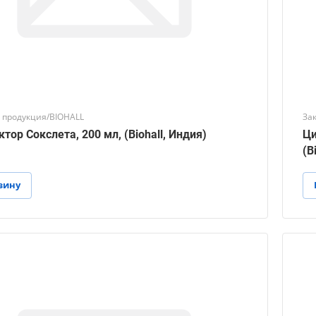
 продукция/BIOHALL
За
тор Сокслета, 200 мл, (Biohall, Индия)
Ци
(B
зину