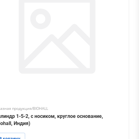
казная продукция/BIOHALL
линдр 1-5-2, с носиком, круглое основание,
iohall, Индия)
В корзину