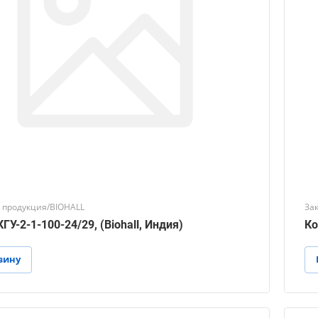
 продукция/BIOHALL
За
ГУ-2-1-100-24/29, (Biohall, Индия)
Ко
зину