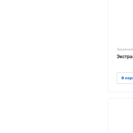
Заказная
Экстрак
В кор