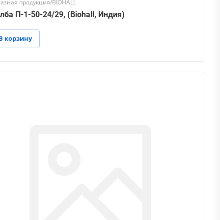
казная продукция/BIOHALL
лба П-1-50-24/29, (Biohall, Индия)
В корзину