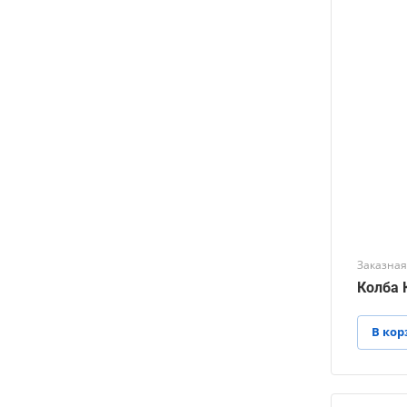
Заказная
Колба К
В кор