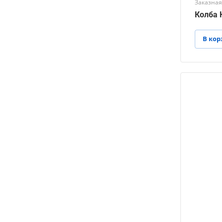
Заказная
Колба К
В кор