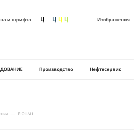
она и шрифта
Изображения
УДОВАНИЕ
Производство
Нефтесервис
—
кция
BIOHALL