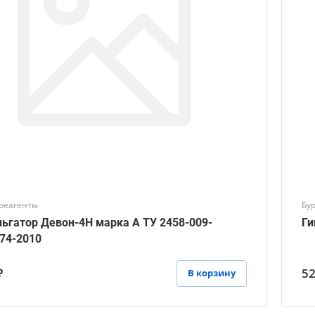
реагенты
Бу
ьгатор Девон-4Н марка А ТУ 2458-009-
Ги
74-2010
₽
52
В корзину