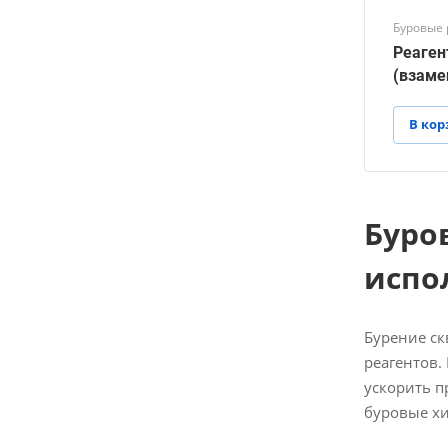
Буровые 
Реаген
(взаме
В кор
Буро
испо
Бурение ск
реагентов.
ускорить п
буровые х