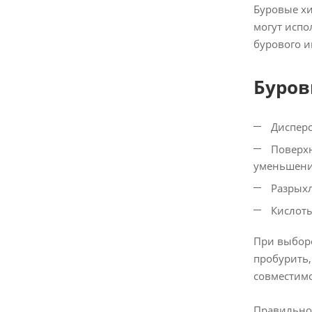
Буровые хи
могут испо
бурового и
Буров
Дисперс
Поверхн
уменьшени
Разрыхл
Кислоты
При выборе
пробурить,
совместимо
Правильное