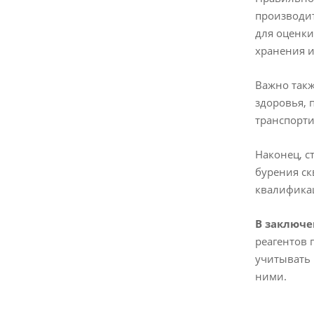
производит
для оценки
хранения и
Важно такж
здоровья, 
транспорти
Наконец, с
бурения ск
квалификац
В заключе
реагентов 
учитывать 
ними.