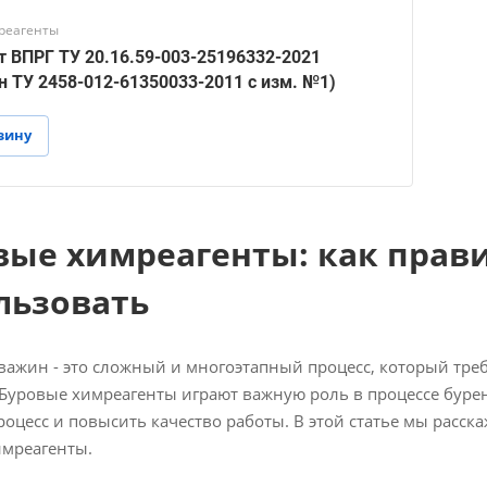
реагенты
т ВПРГ ТУ 20.16.59-003-25196332-2021
н ТУ 2458-012-61350033-2011 с изм. №1)
зину
вые химреагенты: как прав
льзовать
важин - это сложный и многоэтапный процесс, который тре
 Буровые химреагенты играют важную роль в процессе буре
роцесс и повысить качество работы. В этой статье мы расск
имреагенты.