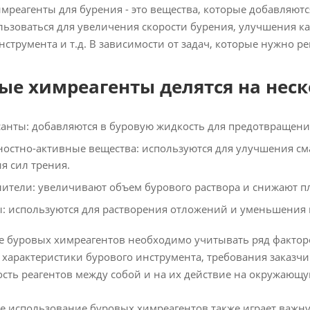
мреагенты для бурения - это вещества, которые добавляютс
льзоваться для увеличения скорости бурения, улучшения к
нструмента и т.д. В зависимости от задач, которые нужно 
ые химреагенты делятся на неск
анты: добавляются в буровую жидкость для предотвращени
остно-активные вещества: используются для улучшения см
я сил трения.
ители: увеличивают объем бурового раствора и снижают п
: используются для растворения отложений и уменьшения в
 буровых химреагентов необходимо учитывать ряд факторов
 характеристики бурового инструмента, требования заказчи
сть реагентов между собой и на их действие на окружающу
 использование буровых химреагентов также играет важн