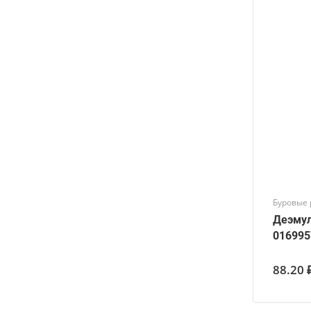
Буровые 
Деэмул
016995
88.20 