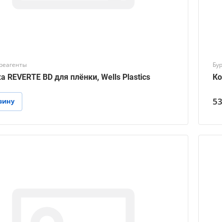
реагенты
Бу
а REVERTE BD для плёнки, Wells Plastics
Ко
53
зину