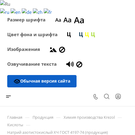
Размер шрифта
Цвет фона и шрифта
Изображения
Озвучивание текста
Обычная версия сайта
—
—
—
Главная
Продукция
Химия производства Krezol
—
Кислоты
Натрий азотистокислый ХЧ ГОСТ 4197-74 (продукция)