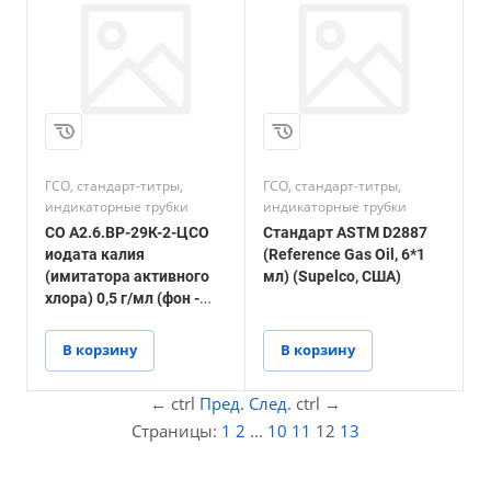
ГСО, стандарт-титры,
ГСО, стандарт-титры,
индикаторные трубки
индикаторные трубки
СО А2.6.ВР-29К-2-ЦСО
Стандарт ASTM D2887
иодата калия
(Reference Gas Oil, 6*1
(имитатора активного
мл) (Supelco, США)
хлора) 0,5 г/мл (фон -
вода)
В корзину
В корзину
←
ctrl
Пред.
След.
ctrl
→
Страницы:
1
2
...
10
11
12
13