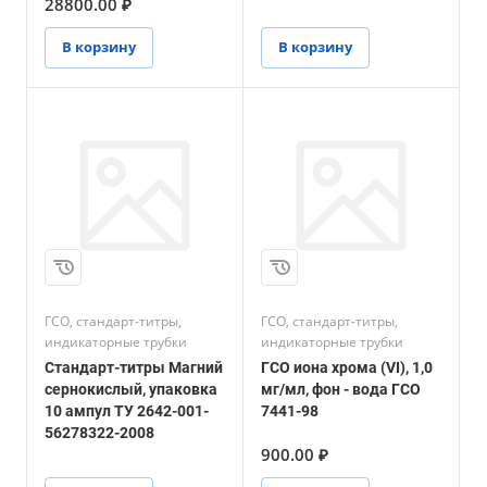
28800.00 ₽
2016/ГСО 10798-2016
В корзину
В корзину
ГСО, стандарт-титры,
ГСО, стандарт-титры,
индикаторные трубки
индикаторные трубки
Стандарт-титры Магний
ГСО иона хрома (VI), 1,0
сернокислый, упаковка
мг/мл, фон - вода ГСО
10 ампул ТУ 2642-001-
7441-98
56278322-2008
900.00 ₽