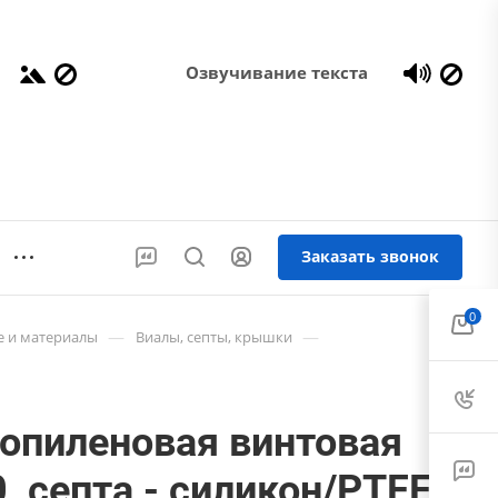
Озвучивание текста
Заказать звонок
0
—
—
е и материалы
Виалы, септы, крышки
опиленовая винтовая
, септа - силикон/PTFE,