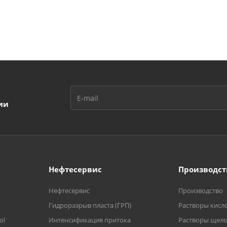
ии
Нефтесервис
Производст
Нефтесервис
Производство
Гидроразрыв пласта (ГРП)
Растворы кисл
ol
Интенсификация притока
Растворы щел