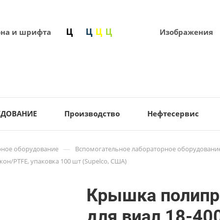
она и шрифта
Изображения
УДОВАНИЕ
Производство
Нефтесервис
—
ное оборудование
Вспомогательное лабораторное оборудовани
кон/PTFE, упаковка 100 шт (Supelco, США)
Крышка полипр
для виал 18-400