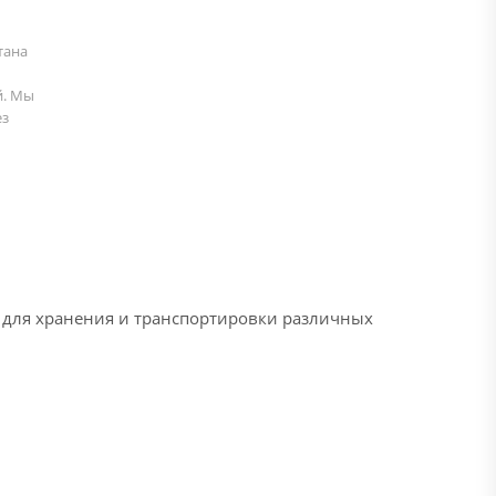
тана
й. Мы
ез
е для хранения и транспортировки различных