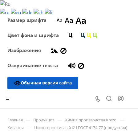
Размер шрифта
Цвет фона и шрифта
Изображения
Озвучивание текста
Обычная версия сайта
—
—
—
Главная
Продукция
Химия производства Krezol
—
Кислоты
Цинк сернокислый ХЧ ГОСТ 4174-77 (продукция)