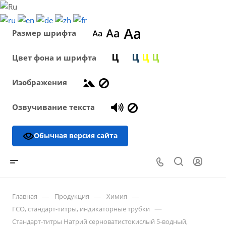
Размер шрифта
Цвет фона и шрифта
Изображения
Озвучивание текста
Обычная версия сайта
—
—
—
Главная
Продукция
Химия
—
ГСО, стандарт-титры, индикаторные трубки
Стандарт-титры Натрий серноватистокислый 5-водный,