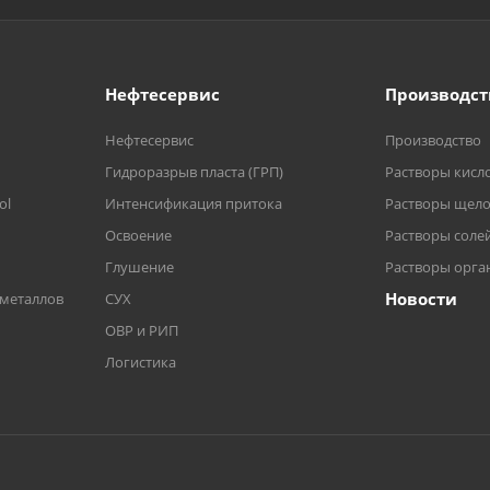
Нефтесервис
Производст
Нефтесервис
Производство
Гидроразрыв пласта (ГРП)
Растворы кисл
ol
Интенсификация притока
Растворы щел
Освоение
Растворы соле
Глушение
Растворы орга
Новости
 металлов
СУХ
ОВР и РИП
Логистика