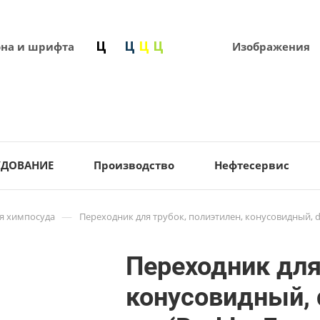
она и шрифта
Изображения
УДОВАНИЕ
Производство
Нефтесервис
—
я химпосуда
Переходник для трубок, полиэтилен, конусовидный, d=
Переходник для
конусовидный, 